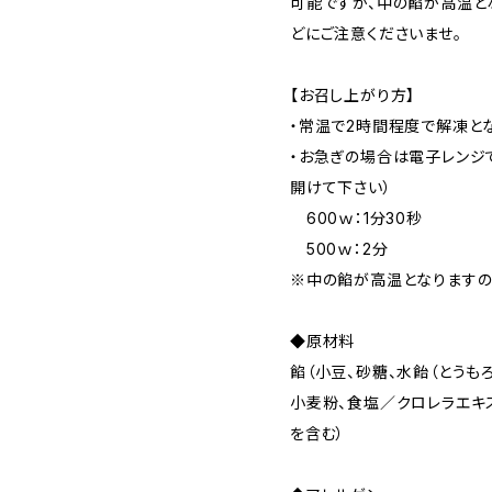
可能ですが、中の餡が高温と
どにご注意くださいませ。
【お召し上がり方】
・常温で2時間程度で解凍とな
・お急ぎの場合は電子レンジ
開けて下さい）
600ｗ：1分30秒
500ｗ：2分
※中の餡が高温となりますの
◆原材料
餡（小豆、砂糖、水飴（とうもろ
小麦粉、食塩／クロレラエキス
を含む）