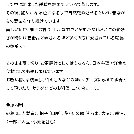
して中に調味した餅種を詰めてせいろで蒸します。
その後、艶やかな飴色になるまで自然乾燥させるという、昔なが
らの製法を守り続けています。
美しい飴色、柚子の香り、上品な甘さとかすかなほろ苦さの絶妙
さが時には芸術品と表されるほど多くの方に愛されている輪島
の銘菓です。
そのまま薄く切り、お茶請けとしてはもちろん、日本料理や洋食の
食材としても親しまれています。
お吸い物、茶碗蒸し、和えものなどのほか、チーズに添えて酒肴と
して頂いたり、サラダなどのお料理によく合います。
◆原材料
砂糖（国内製造）、柚子（国産）、餅粉、米飴（もち米、大麦）、醤油、
（一部に大豆・小麦を含む）