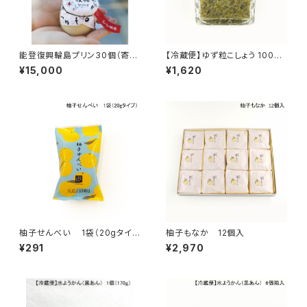
能登復興輪島プリン30個（寄付
【冷蔵便】ゆず粒こしょう 100g
付）
入
¥15,000
¥1,620
柚子せんべい 1袋（20gタイ
柚子もなか 12個入
プ）
¥291
¥2,970